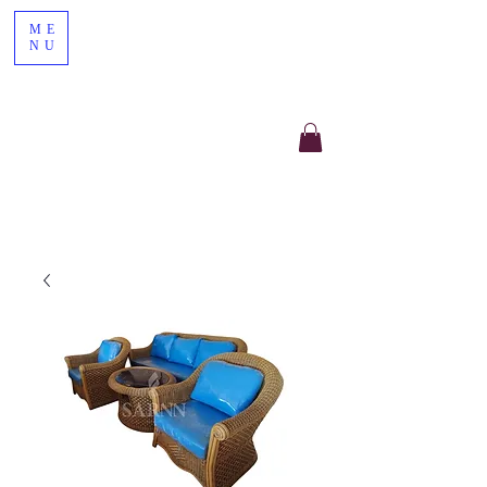
ME
NU