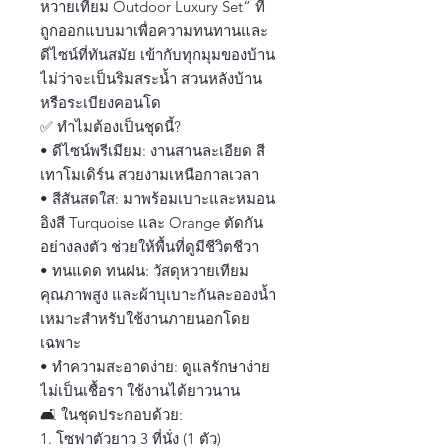
หวายเทียม Outdoor Luxury Set“ ที่
ถูกออกแบบมาเพื่อความทนทานและ
ดีไซน์ที่ทันสมัย เข้ากับทุกมุมของบ้าน
ไม่ว่าจะเป็นริมสระน้ำ สวนหลังบ้าน
หรือระเบียงคอนโด
✅ ทำไมต้องเป็นชุดนี้?
• ดีไซน์พรีเมียม: งานสานละเอียด สี
เทาโมเดิร์น สวยงามเหนือกาลเวลา
• สีสันสดใส: มาพร้อมเบาะและหมอน
อิงสี Turquoise และ Orange ตัดกัน
อย่างลงตัว ช่วยให้พื้นที่ดูมีชีวิตชีวา
• ทนแดด ทนฝน: วัสดุหวายเทียม
คุณภาพสูง และผ้าบุเบาะกันละอองน้ำ
เหมาะสำหรับใช้งานภายนอกโดย
เฉพาะ
• ทำความสะอาดง่าย: ดูแลรักษาง่าย
ไม่เป็นเชื้อรา ใช้งานได้ยาวนาน
🛋 ในชุดประกอบด้วย:
1. โซฟาตัวยาว 3 ที่นั่ง (1 ตัว)