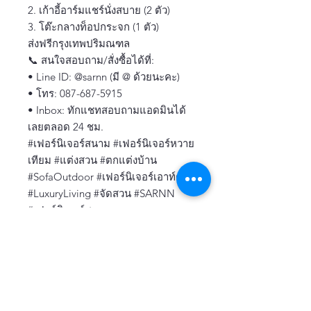
2. เก้าอี้อาร์มแชร์นั่งสบาย (2 ตัว)
3. โต๊ะกลางท็อปกระจก (1 ตัว)
ส่งฟรีกรุงเทพปริมณฑล
📞 สนใจสอบถาม/สั่งซื้อได้ที่:
• Line ID: @sarnn (มี @ ด้วยนะคะ)
• โทร: 087-687-5915
• Inbox: ทักแชทสอบถามแอดมินได้
เลยตลอด 24 ชม.
#เฟอร์นิเจอร์สนาม #เฟอร์นิเจอร์หวาย
เทียม #แต่งสวน #ตกแต่งบ้าน
#SofaOutdoor #เฟอร์นิเจอร์เอาท์ดอร์
#LuxuryLiving #จัดสวน #SARNN
#เฟอร์นิเจอร์สวยๆ
แผ่นหวายเทียม