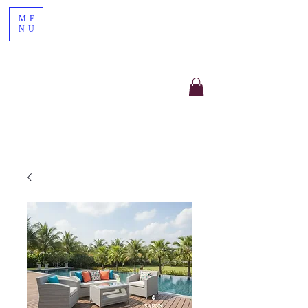
ME
NU