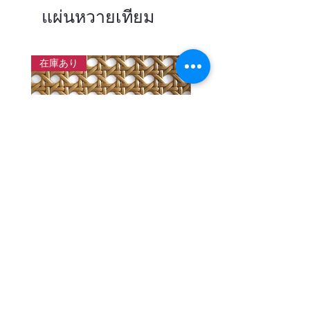
แผ่นหวายเทียม
在庫あり
แผ่นสานหวายเทียมลายพิกุลสี
แผ่นหวายสานลายก้างป
โอ๊ค หน้ากว้าง 90 ซม.