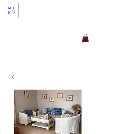
ME
NU