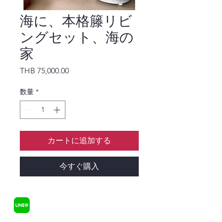
海に、本格籐リビ
ングセット、海の
家
価格
THB 75,000.00
数量
*
カートに追加する
今すぐ購入