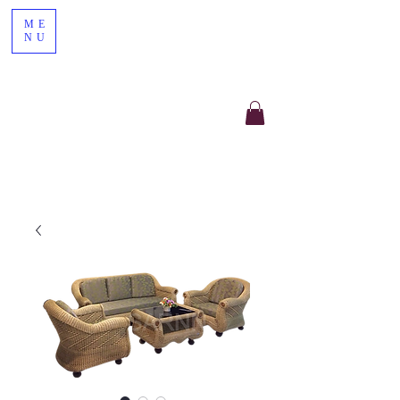
ME
NU