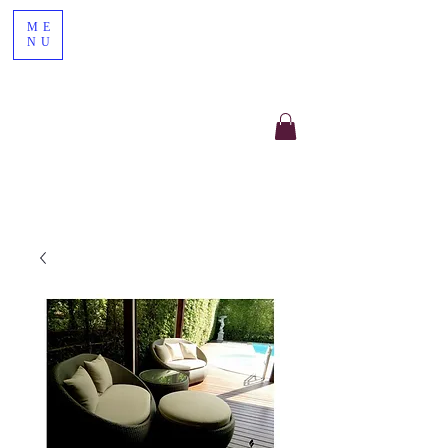
ME
NU