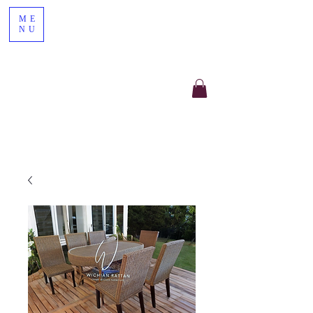
ME
NU