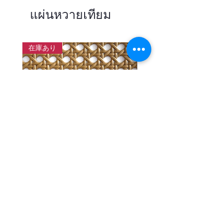
แผ่นหวายเทียม
在庫あり
แผ่นสานหวายเทียมลายพิกุลสี
แผ่นหวายสานลายก้างป
โอ๊ค หน้ากว้าง 90 ซม.