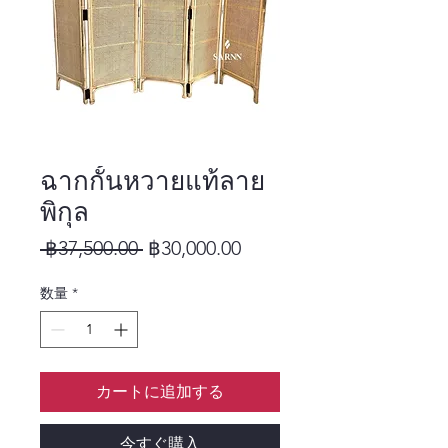
ฉากกั้นหวายแท้ลาย
พิกุล
 ฿37,500.00 
通常価格
฿30,000.00
セール価格
数量
*
カートに追加する
今すぐ購入