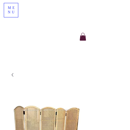
ME
NU