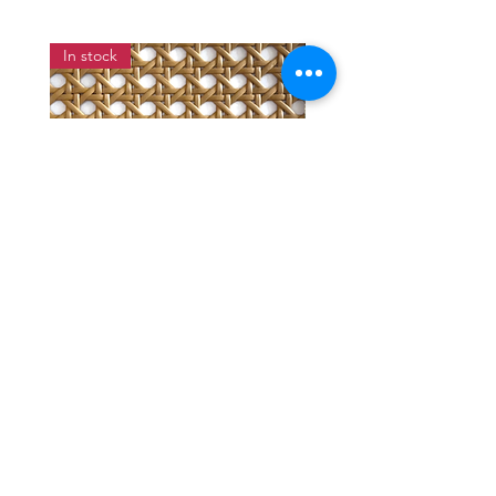
In stock
แผ่นสานหวายเทียมลายพิกุลสี
แผ่นหวายสานลายก้างป
โอ๊ค หน้ากว้าง 90 ซม.