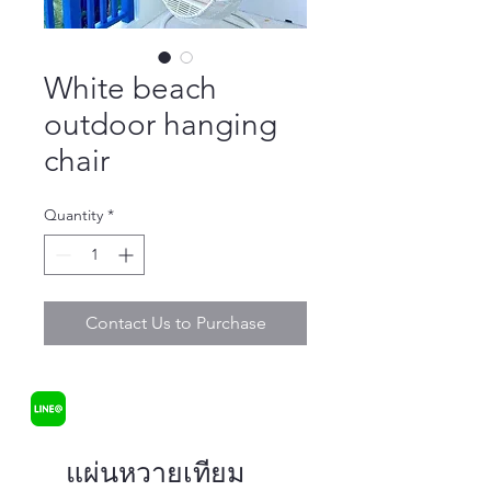
White beach
outdoor hanging
chair
Quantity
*
Contact Us to Purchase
แผ่นหวายเทียม