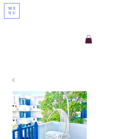
ME
NU