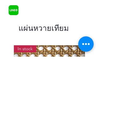
แผ่นหวายเทียม
In stock
แผ่นสานหวายเทียมลายพิกุลสี
แผ่นหวายสานลายก้างป
โอ๊ค หน้ากว้าง 90 ซม.