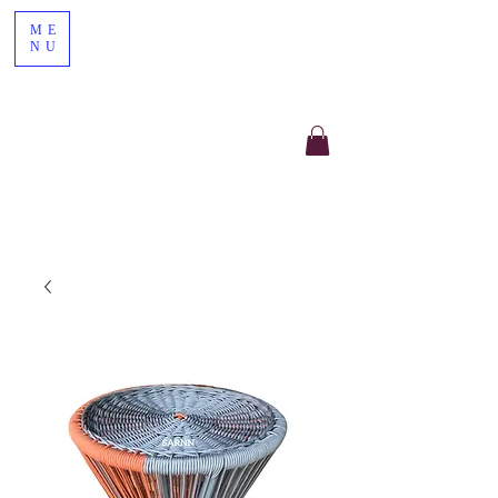
ME
NU