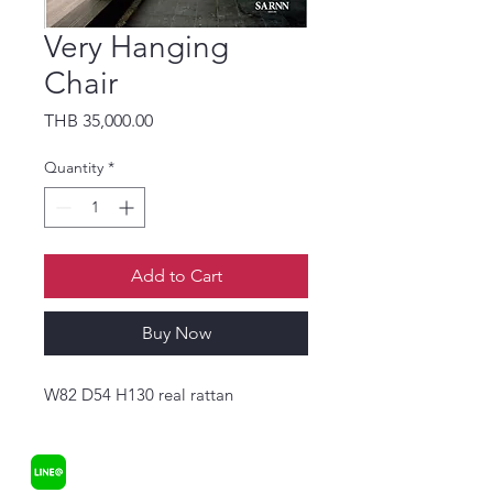
Very Hanging
Chair
Price
THB 35,000.00
Quantity
*
Add to Cart
Buy Now
W82 D54 H130 real rattan