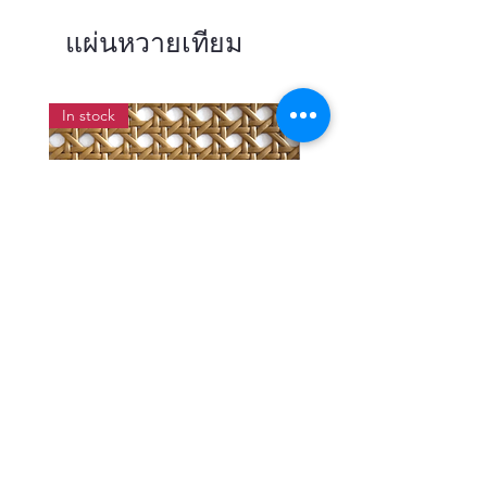
แผ่นหวายเทียม
In stock
แผ่นสานหวายเทียมลายพิกุลสี
แผ่นหวายสานลายก้างป
โอ๊ค หน้ากว้าง 90 ซม.