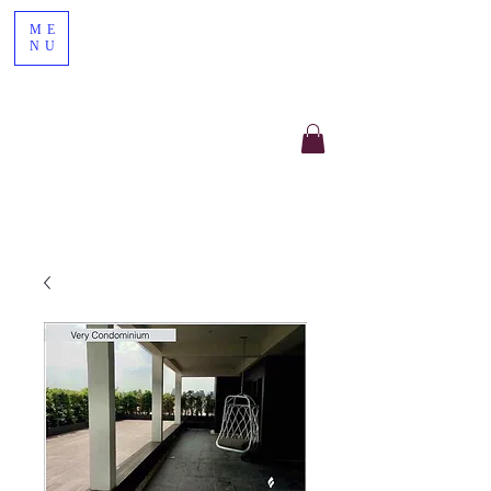
ME
NU