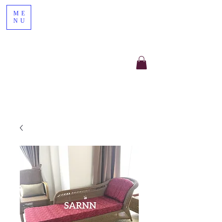
ME
NU