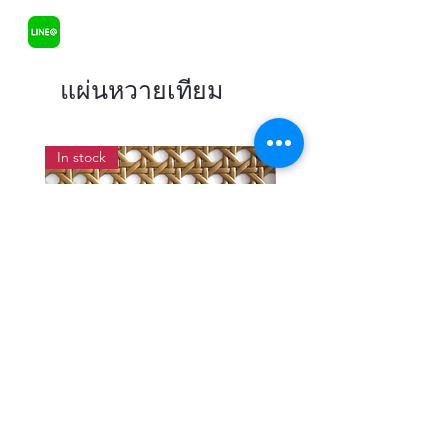
แผ่นหวายเทียม
In stock
แผ่นสานหวายเทียมลายพิกุลสี
แผ่นหวายสานลายก้างป
โอ๊ค หน้ากว้าง 90 ซม.