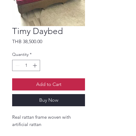
Timy Daybed
Price
THB 38,500.00
Quantity
*
Add to Cart
Buy Now
Real rattan frame woven with 
artificial rattan