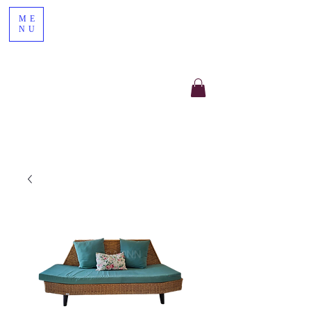
ME
NU