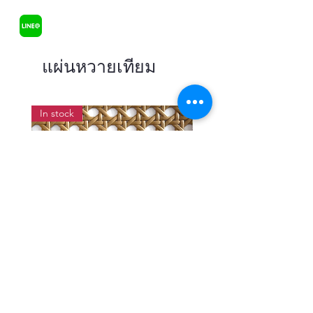
แผ่นหวายเทียม
In stock
แผ่นสานหวายเทียมลายพิกุลสี
แผ่นหวายสานลายก้างป
โอ๊ค หน้ากว้าง 90 ซม.