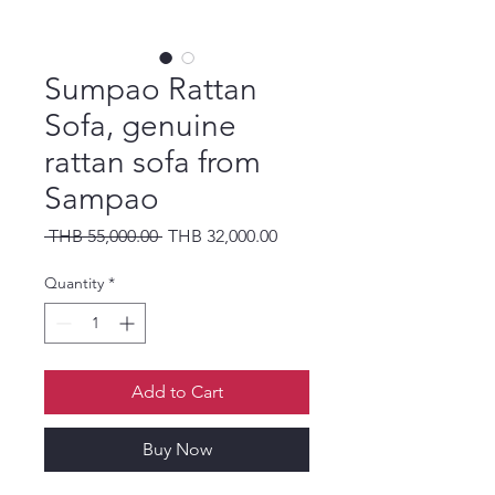
Sumpao Rattan
Sofa, genuine
rattan sofa from
Sampao
Regular Price
Sale Price
 THB 55,000.00 
THB 32,000.00
Quantity
*
Add to Cart
Buy Now