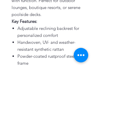
with function. Perfect for outdoor
lounges, boutique resorts, or serene
poolside decks.
Key Features:
Adjustable reclining backrest for
personalized comfort
Handwoven, UV- and weather-
resistant synthetic rattan
Powder-coated rustproof steel
frame
Sculpted armrests for enhanced
design and easy movement
Ideal for resorts, pools, and
private gardens
Approx. Dimensions:
W65 x D200 x H35–90 cm
(adjustable backrest)