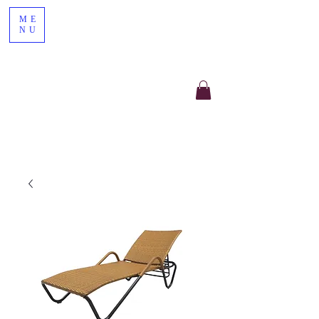
ME
NU