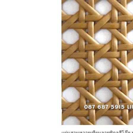
แผ่นสานหวายเทียมลายพิกุลสีโอ๊ค 