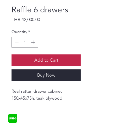
Raffle 6 drawers
Price
THB 42,000.00
Quantity
*
Add to Cart
Buy Now
Real rattan drawer cabinet 
150x45x75h, teak plywood