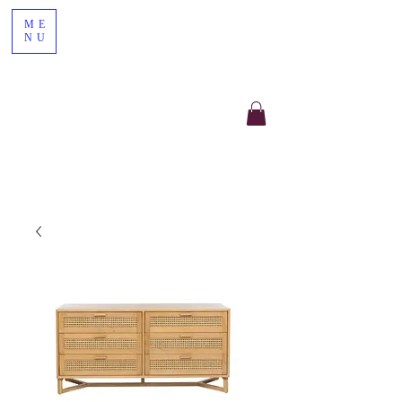
ME
NU