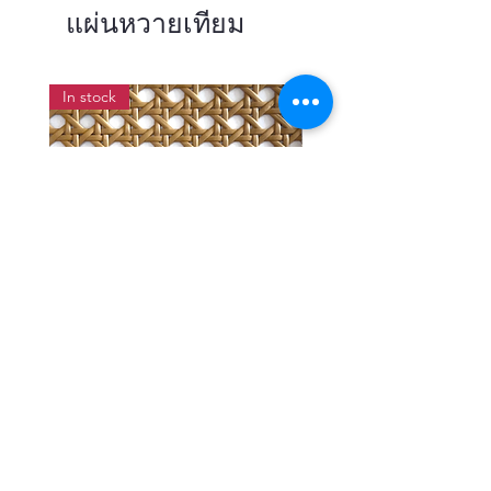
แผ่นหวายเทียม
In stock
แผ่นสานหวายเทียมลายพิกุลสี
แผ่นหวายสานลายก้างป
โอ๊ค หน้ากว้าง 90 ซม.