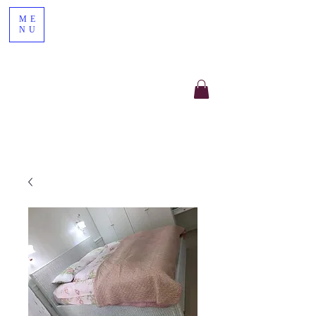
ME
NU