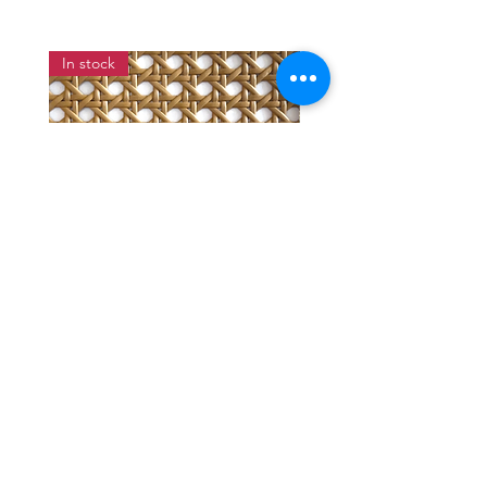
In stock
แผ่นสานหวายเทียมลายพิกุลสี
แผ่นหวายสานลายก้างป
โอ๊ค หน้ากว้าง 90 ซม.