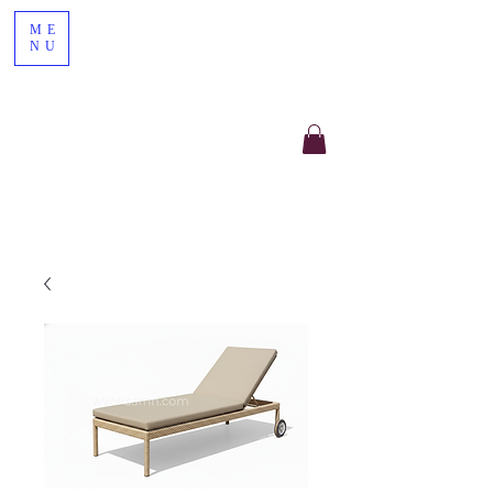
ME
NU