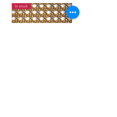
In stock
แผ่นสานหวายเทียมลายพิกุลสี
แผ่นหวายสานลายก้างป
โอ๊ค หน้ากว้าง 90 ซม.