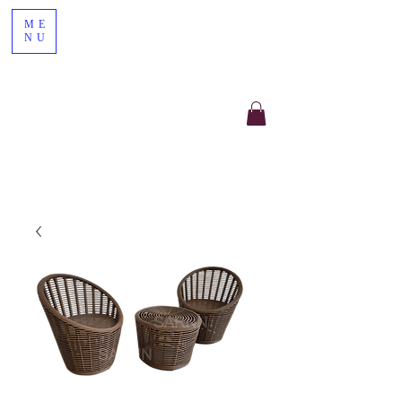
ME
NU