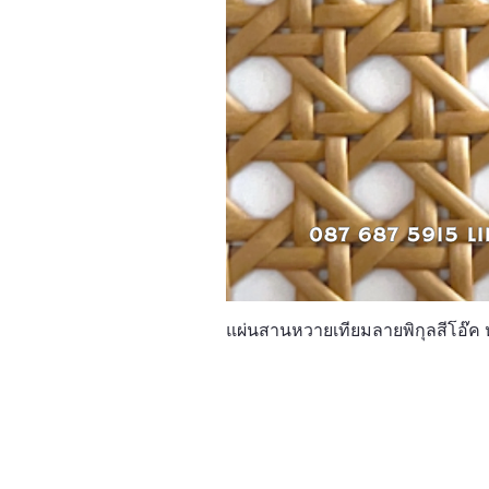
แผ่นสานหวายเทียมลายพิกุลสีโอ๊ค 