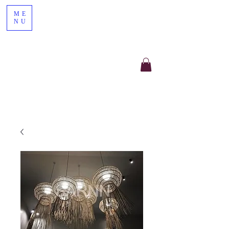
ME
NU