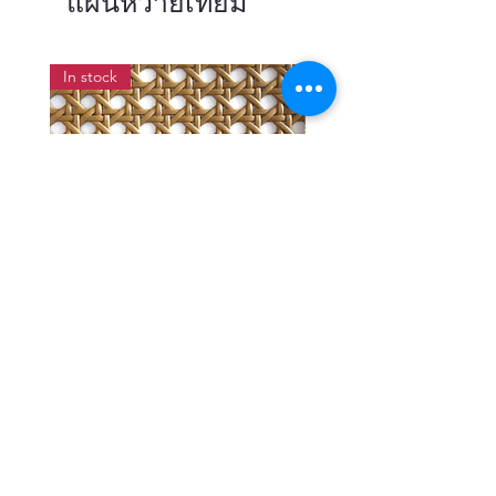
แผ่นหวายเทียม
In stock
แผ่นสานหวายเทียมลายพิกุลสี
แผ่นหวายสานลายก้างป
โอ๊ค หน้ากว้าง 90 ซม.