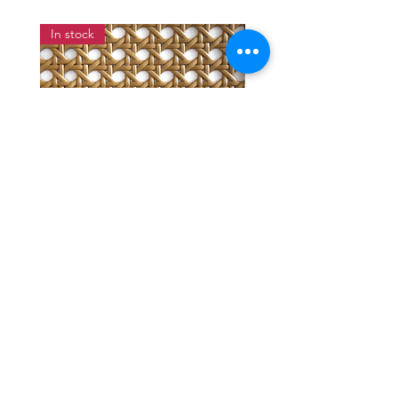
In stock
แผ่นสานหวายเทียมลายพิกุลสี
แผ่นหวายสานลายก้างป
โอ๊ค หน้ากว้าง 90 ซม.