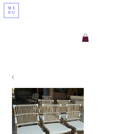
ME
NU