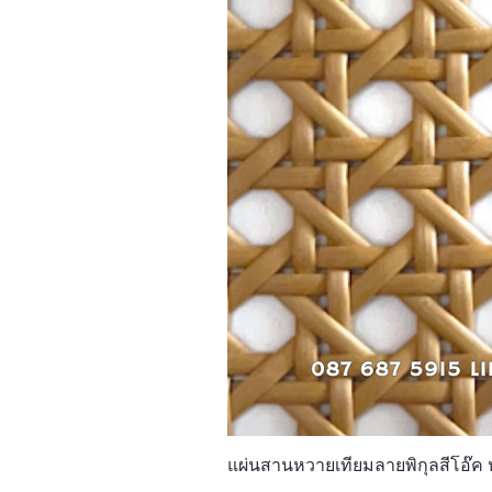
แผ่นสานหวายเทียมลายพิกุลสีโอ๊ค 