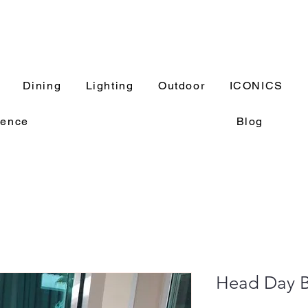
Dining
Lighting
Outdoor
ICONICS
rence
Blog
Head Day B