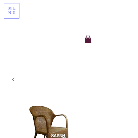
ME
NU