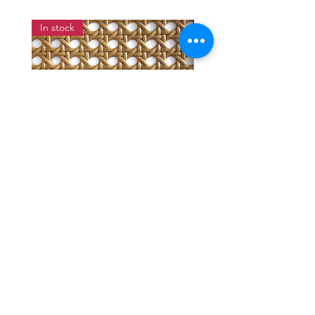
In stock
แผ่นสานหวายเทียมลายพิกุลสี
แผ่นหวายสานลายก้างป
โอ๊ค หน้ากว้าง 90 ซม.