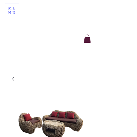
ME
NU