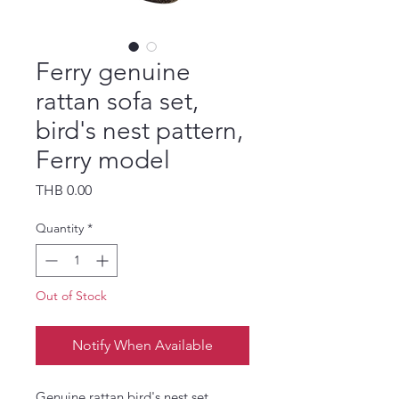
Ferry genuine
rattan sofa set,
bird's nest pattern,
Ferry model
Price
THB 0.00
Quantity
*
Out of Stock
Notify When Available
Genuine rattan bird's nest set