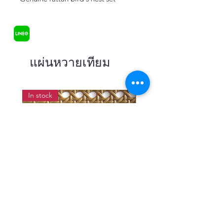
แผ่นหวายเทียม
In stock
แผ่นสานหวายเทียมลายพิกุลสี
แผ่นหวายสานลายก้างป