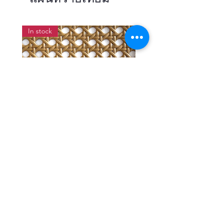
In stock
แผ่นสานหวายเทียมลายพิกุลสี
แผ่นหวายสานลายก้างป
โอ๊ค หน้ากว้าง 90 ซม.