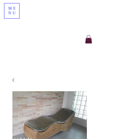
ME
NU