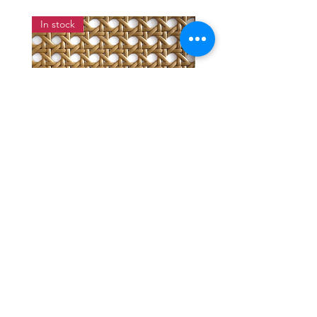
In stock
แผ่นสานหวายเทียมลายพิกุลสี
แผ่นหวายสานลายก้างป
โอ๊ค หน้ากว้าง 90 ซม.