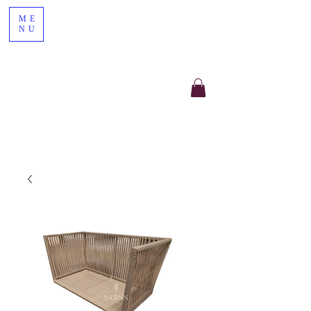
ME
NU