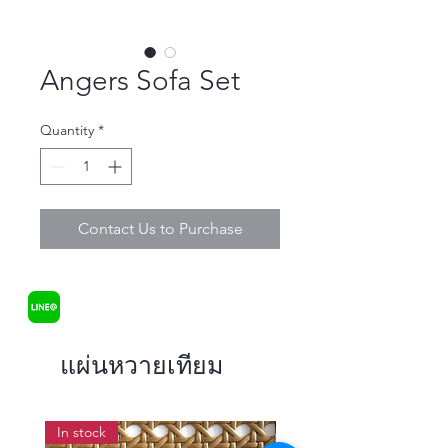
Angers Sofa Set
Quantity
*
Contact Us to Purchase
แผ่นหวายเทียม
In stock