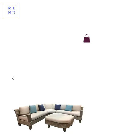
ME
NU