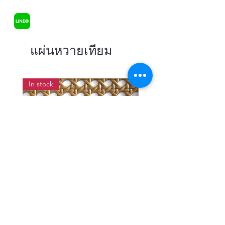
แผ่นหวายเทียม
In stock
แผ่นสานหวายเทียมลายพิกุลสี
แผ่นหวายสานลายก้างป
โอ๊ค หน้ากว้าง 90 ซม.