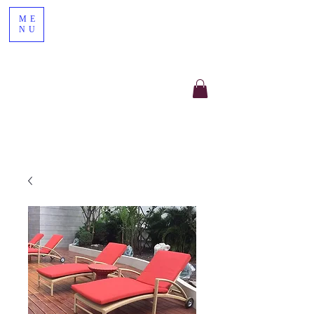
ME
NU