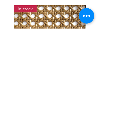
In stock
แผ่นสานหวายเทียมลายพิกุลสี
แผ่นหวายสานลายก้างป
โอ๊ค หน้ากว้าง 90 ซม.