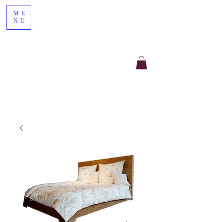
ME
NU