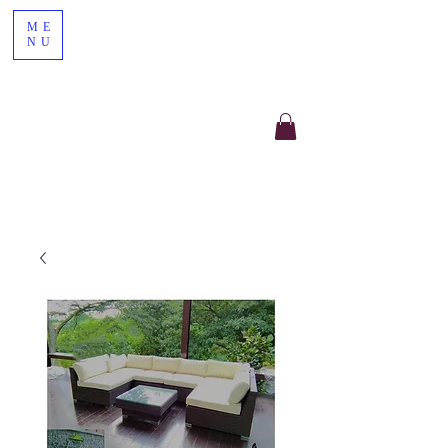
ME
NU