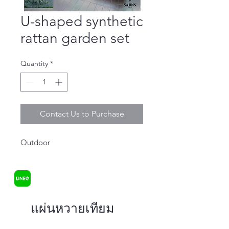
U-shaped synthetic
rattan garden set
Quantity
*
Contact Us to Purchase
Outdoor
แผ่นหวายเทียม