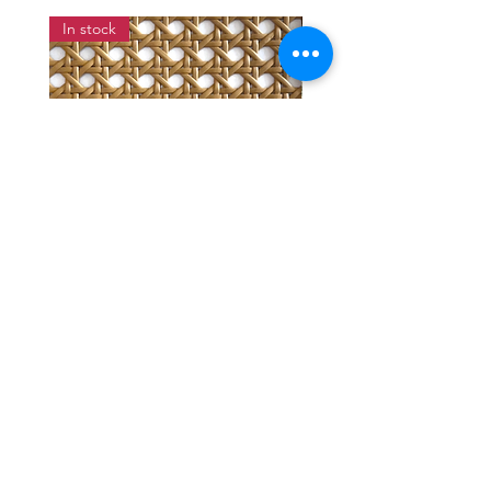
In stock
แผ่นสานหวายเทียมลายพิกุลสี
แผ่นหวายสานลายก้างป
โอ๊ค หน้ากว้าง 90 ซม.