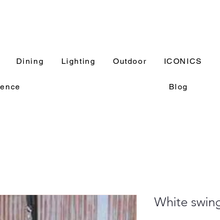
Dining
Lighting
Outdoor
ICONICS
rence
Blog
White swing