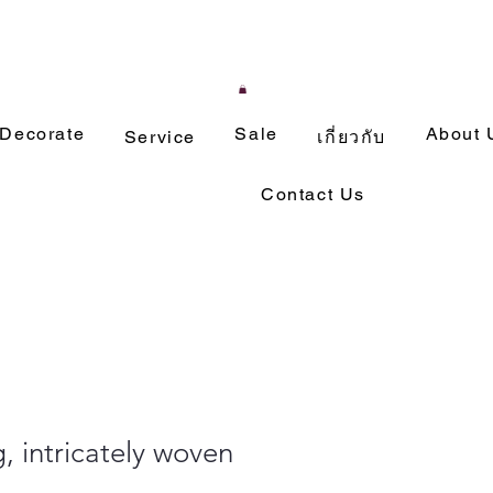
Decorate
Sale
About 
Service
เกี่ยวกับ
Contact Us
, intricately woven